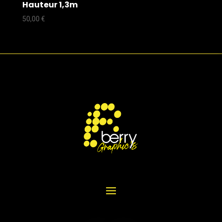
Hauteur 1,3m
50,00
€