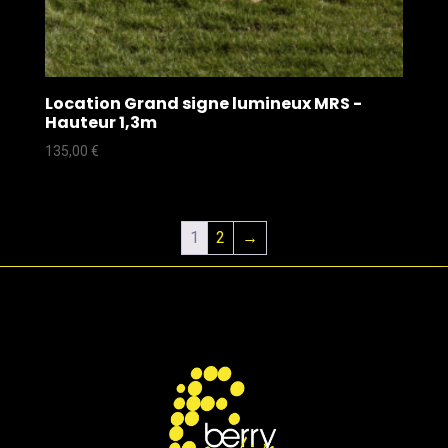
Location Grand signe lumineux MRS -
Hauteur 1,3m
135,00
€
1
2
→