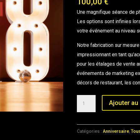
100,00
€
Une magnifique séance de ph
Les options sont infinies lors
votre événement au niveau s
Notre fabrication sur mesure
impressionnant en tant qu’a
pour les étalages de vente au
événements de marketing expé
décors de restaurant, les co
quantité
Ajouter au 
de
Location
Grand
Catégories :
Anniversaire
,
Tou
Chiffre