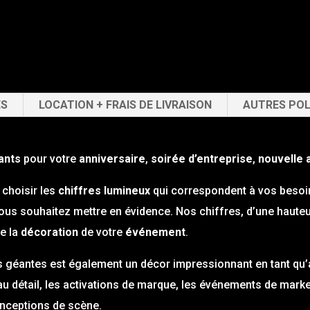
lumineux
de
18
-
Hauteur
ES
LOCATION + FRAIS DE LIVRAISON
AUTRES POL
1,3m
ants
pour votre
anniversaire
,
soirée d’entreprise
,
nouvelle 
 choisir les
chiffres lumineux
qui correspondent à vos besoins,
us souhaitez mettre en évidence. Nos chiffres, d’une hauteur
e la
décoration
de votre
événement
.
es géantes est également un décor impressionnant en tant qu
u détail, les activations de marque, les événements de market
onceptions de scène.